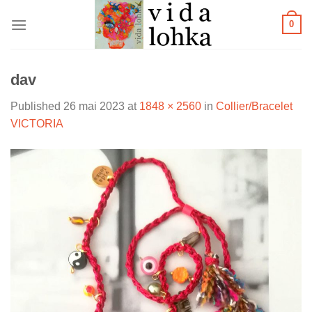
Skip
0
to
content
dav
Published
26 mai 2023
at
1848 × 2560
in
Collier/Bracelet
VICTORIA