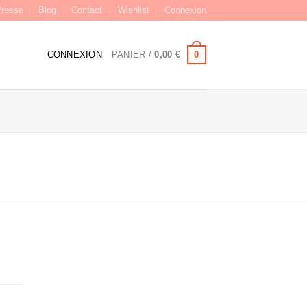
resse
Blog
Contact
Wishlist
Connexion
0
CONNEXION
PANIER /
0,00
€