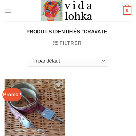
Skip
0
to
content
PRODUITS IDENTIFIÉS “CRAVATE”
FILTRER
Promo !
Ajouter
à la
wishlist